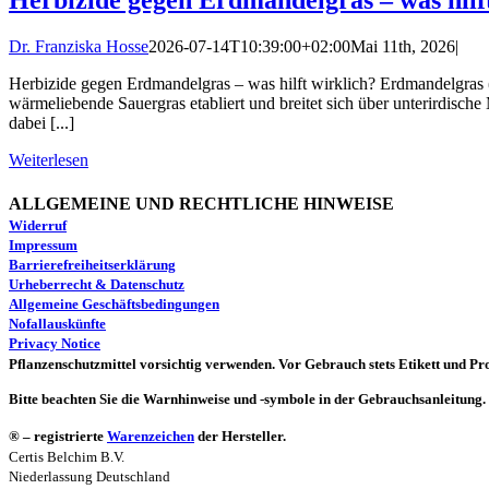
Herbizide gegen Erdmandelgras – was hilf
Dr. Franziska Hosse
2026-07-14T10:39:00+02:00
Mai 11th, 2026
|
Herbizide gegen Erdmandelgras – was hilft wirklich? Erdmandelgras 
wärmeliebende Sauergras etabliert und breitet sich über unterirdisc
dabei [...]
Weiterlesen
ALLGEMEINE UND RECHTLICHE HINWEISE
Widerruf
Impressum
Barrierefreiheitserklärung
Urheberrecht & Datenschutz
Allgemeine Geschäftsbedingungen
Nofallauskünfte
Privacy Notice
Pflanzenschutzmittel vorsichtig verwenden. Vor Gebrauch stets Etikett und Pr
Bitte beachten Sie die Warnhinweise und -symbole in der Gebrauchsanleitung.
® – registrierte
Warenzeichen
der Hersteller.
Certis Belchim B.V.
Niederlassung Deutschland